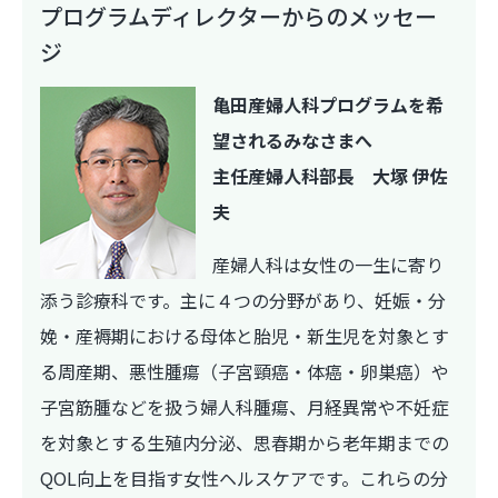
プログラムディレクターからのメッセー
ジ
亀田産婦人科プログラムを希
望されるみなさまへ
主任産婦人科部長 大塚 伊佐
夫
産婦人科は女性の一生に寄り
添う診療科です。主に４つの分野があり、妊娠・分
娩・産褥期における母体と胎児・新生児を対象とす
る周産期、悪性腫瘍（子宮頸癌・体癌・卵巣癌）や
子宮筋腫などを扱う婦人科腫瘍、月経異常や不妊症
を対象とする生殖内分泌、思春期から老年期までの
QOL向上を目指す女性ヘルスケアです。これらの分