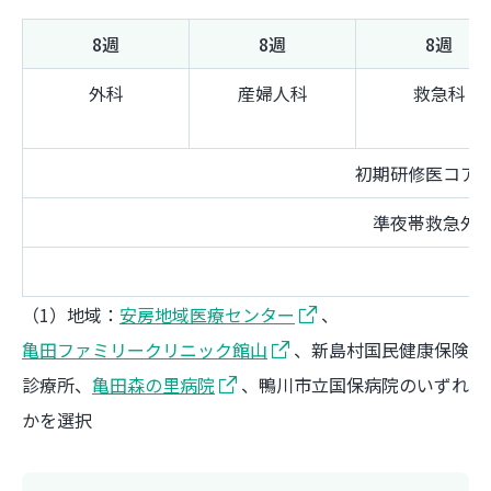
8週
8週
8週
外科
産婦人科
救急科
初期研修医コア
準夜帯救急外
（1）地域：
安房地域医療センター
、
亀田ファミリークリニック館山
、新島村国民健康保険
診療所、
亀田森の里病院
、鴨川市立国保病院のいずれ
かを選択