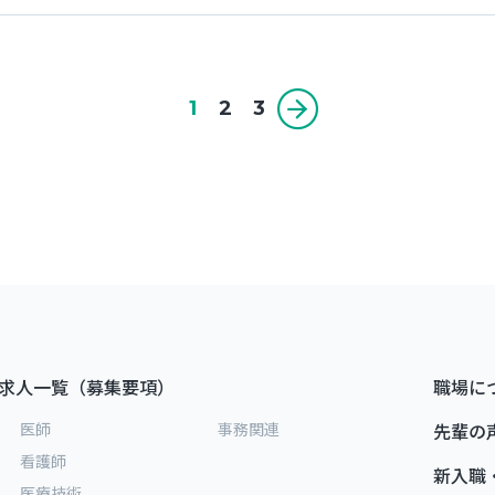
1
2
3
求人一覧（募集要項）
職場に
医師
事務関連
先輩の
看護師
新入職
医療技術