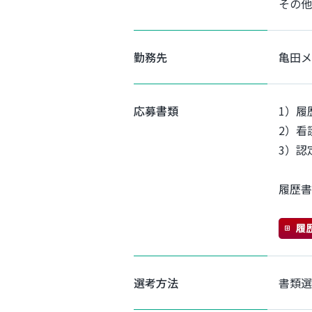
その他
勤務先
亀田メ
応募書類
1）履
2）看
3）認
履歴書
選考方法
書類選