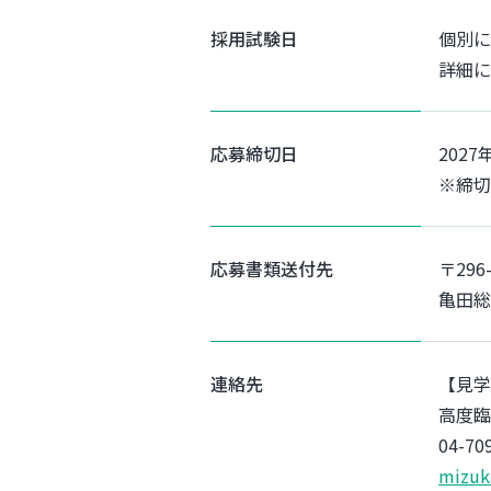
採用試験日
個別に
詳細に
応募締切日
2027
※締切
応募書類送付先
〒29
亀田総
連絡先
【見学
高度臨
04-7
mizuk