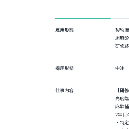
雇用形態
契約職
周麻酔
研修終
採用形態
中途
仕事内容
【研修
高度臨
麻酔補
2年目
・特定