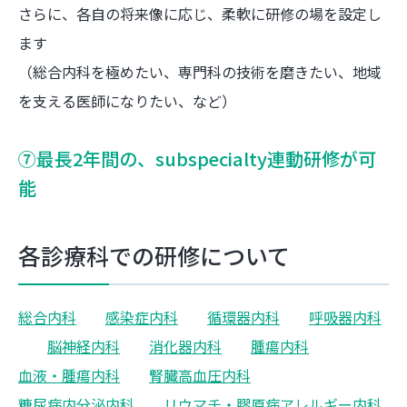
さらに、各自の将来像に応じ、柔軟に研修の場を設定し
ます
（総合内科を極めたい、専門科の技術を磨きたい、地域
を支える医師になりたい、など）
⑦最長2年間の、subspecialty連動研修が可
能
各診療科での研修について
総合内科
感染症内科
循環器内科
呼吸器内科
脳神経内科
消化器内科
腫瘍内科
血液・腫瘍内科
腎臓高血圧内科
糖尿病内分泌内科
リウマチ・膠原病アレルギー内科