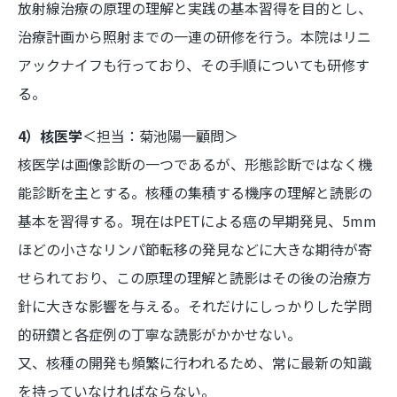
放射線治療の原理の理解と実践の基本習得を目的とし、
治療計画から照射までの一連の研修を行う。本院はリニ
アックナイフも行っており、その手順についても研修す
る。
4）核医学
＜担当：菊池陽一顧問＞
核医学は画像診断の一つであるが、形態診断ではなく機
能診断を主とする。核種の集積する機序の理解と読影の
基本を習得する。現在はPETによる癌の早期発見、5mm
ほどの小さなリンパ節転移の発見などに大きな期待が寄
せられており、この原理の理解と読影はその後の治療方
針に大きな影響を与える。それだけにしっかりした学問
的研鑽と各症例の丁寧な読影がかかせない。
又、核種の開発も頻繁に行われるため、常に最新の知識
を持っていなければならない。