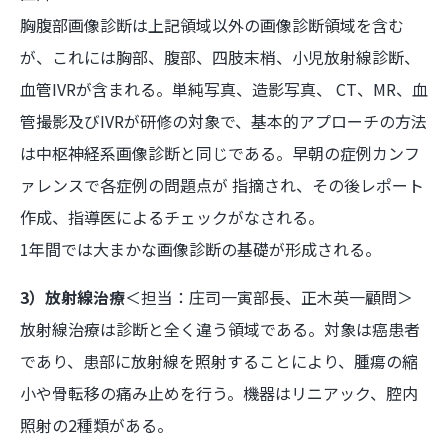
胸腹部画像診断は上記領域以外の画像診断領域を含む
が、これには胸部、腹部、四肢末梢、小児放射線診断、
血管IVRが含まれる。単純写真、造影写真、 CT、MR、血
管撮影及びIVRが研修の対象で、基本的アプローチの方法
は中枢神経系画像診断と同じである。早朝の症例カンフ
ァレンスで各症例の問題点が 指摘され、その後レポート
作成、指導医によるチェックがなされる。
1年間では大まかな画像診断の基礎が形成される。
3）放射線治療
＜担当：庄司一寅部長、正木英一顧問＞
放射線治療は診断と全く違う領域である。対象は癌患者
であり、患部に放射線を照射することにより、腫瘍の縮
小や骨転移の痛み止めを行う。機器はリニアック、腔内
照射の2種類がある。