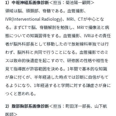
1）中枢神経系画像診断
＜担当：菊池陽一顧問＞
領域は脳、頭頚部、脊髄である。血管撮影、
IVR(Interventional Radiology)、MRI、CTが中心とな
る。まずCTで脳、脊髄解剖を勉強し、MRIで撮像法と病
態についての知識習得をする。血管撮影、IVRはその責任
者が脳外科部長として移動したので放射線科単独では行
わず、脳外科と共同で行うことになる。血管撮影でのミ
スは致命的後遺症を起こすので、研修医の性格や相性を
見て指導医が許容範囲を決める。1年間で基本的な知識
が身に付くが、半年経過した時点では診断に自信がもて
るようになり、1年経過すると学問に対する謙虚さが身に
つくと思われる。
2）腹部胸部系画像診断
＜担当：町田洋一部長、山下航
医師＞