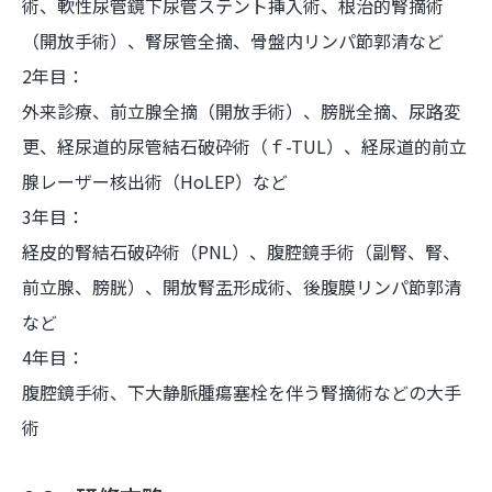
術、軟性尿管鏡下尿管ステント挿入術、根治的腎摘術
（開放手術）、腎尿管全摘、骨盤内リンパ節郭清など
2年目：
外来診療、前立腺全摘（開放手術）、膀胱全摘、尿路変
更、経尿道的尿管結石破砕術（ｆ-TUL）、経尿道的前立
腺レーザー核出術（HoLEP）など
3年目：
経皮的腎結石破砕術（PNL）、腹腔鏡手術（副腎、腎、
前立腺、膀胱）、開放腎盂形成術、後腹膜リンパ節郭清
など
4年目：
腹腔鏡手術、下大静脈腫瘍塞栓を伴う腎摘術などの大手
術