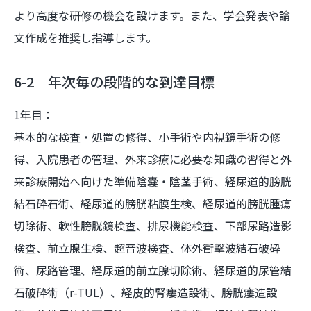
より高度な研修の機会を設けます。また、学会発表や論
文作成を推奨し指導します。
6-2 年次毎の段階的な到達目標
1年目：
基本的な検査・処置の修得、小手術や内視鏡手術の修
得、入院患者の管理、外来診療に必要な知識の習得と外
来診療開始へ向けた準備陰嚢・陰茎手術、経尿道的膀胱
結石砕石術、経尿道的膀胱粘膜生検、経尿道的膀胱腫瘍
切除術、軟性膀胱鏡検査、排尿機能検査、下部尿路造影
検査、前立腺生検、超音波検査、体外衝撃波結石破砕
術、尿路管理、経尿道的前立腺切除術、経尿道的尿管結
石破砕術（r-TUL）、経皮的腎瘻造設術、膀胱瘻造設